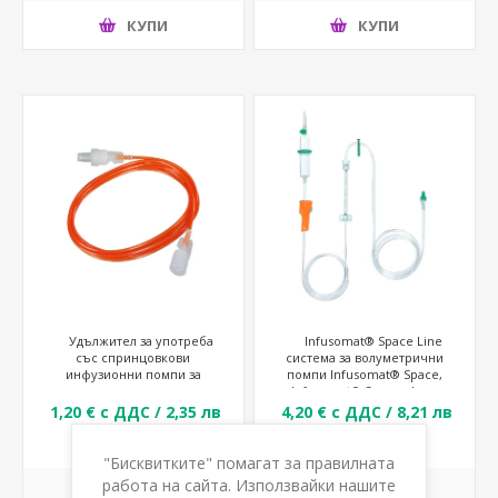
КУПИ
КУПИ
Удължител за употреба
Infusomat® Space Line
със спринцовкови
система за волуметрични
инфузионни помпи за
помпи Infusomat® Space,
светочувствителни
Infusomat® Space plus и
медикаменти
Infusomat® fmS
1,20 € с ДДС / 2,35 лв
4,20 € с ДДС / 8,21 лв
с ДДС
с ДДС
"Бисквитките" помагат за правилната
работа на сайта. Използвайки нашите