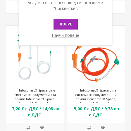
услуги, се съгласяваш да използваме
КУПИ
КУПИ
"бисквитки".
ДОБРЕ
Научи повече
Infusomat® Space Line
Infusomat® Space Line
система за волуметрични
система за волуметрични
помпи Infusomat® Space,
помпи Infusomat® Space,
Infusomat® Space plus и
Infusomat® Space plus и
Infusomat® fmS за агресивни
Infusomat® fmS
7,20 € с ДДС / 14,08 лв
5,00 € с ДДС / 9,78 лв
агенти
светозащитена
с ДДС
с ДДС