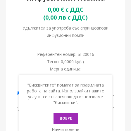
0,00 € с ДДС
(0,00 лв с ДДС)
Удължител за употреба със спринцовкови
инфузионни помпи
Референтен номер:
БГ20016
Тегло:
0,0000 kg(s)
Мерна единица:
Опции:
*
"Бисквитките" помагат за правилната
работа на сайта. Използвайки нашите
Дължина 150 см. с механична клампа [1,00 € ]
услуги, се съгласяваш да използваме
(1,96лв.)
"бисквитки".
Дължина 200 см. с механична клампа [1,10 € ]
(2,15лв.)
ДОБРЕ
Дължина 200 см. [1,10 € ] (2,15лв.)
Научи повече