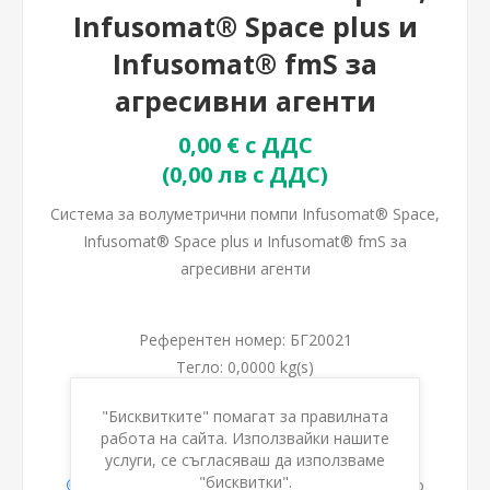
Infusomat® Space plus и
Infusomat® fmS за
агресивни агенти
0,00 € с ДДС
(0,00 лв с ДДС)
Система за волуметрични помпи Infusomat® Space,
Infusomat® Space plus и Infusomat® fmS за
агресивни агенти
Референтен номер:
БГ20021
Тегло:
0,0000 kg(s)
Мерна единица:
"Бисквитките" помагат за правилната
работа на сайта. Използвайки нашите
Опции:
*
услуги, се съгласяваш да използваме
"бисквитки".
Дължина 250 см. Тип SafeSet с автоматично