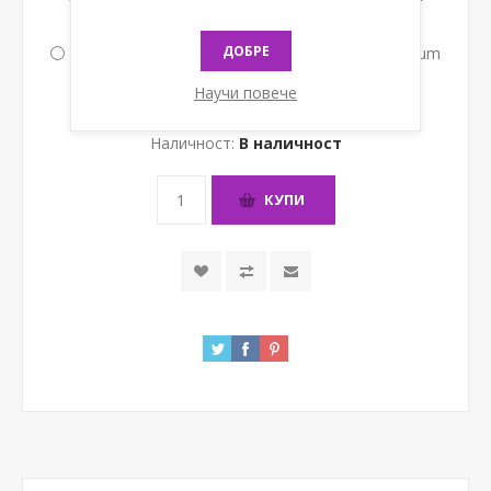
обезвъздушаване [7,20 € ] (14,08лв.)
ДОБРЕ
Дължина 250 см. с допълнителен филтър 0.2 μm
[11,80 € ] (23,08лв.)
Научи повече
Наличност:
В наличност
КУПИ