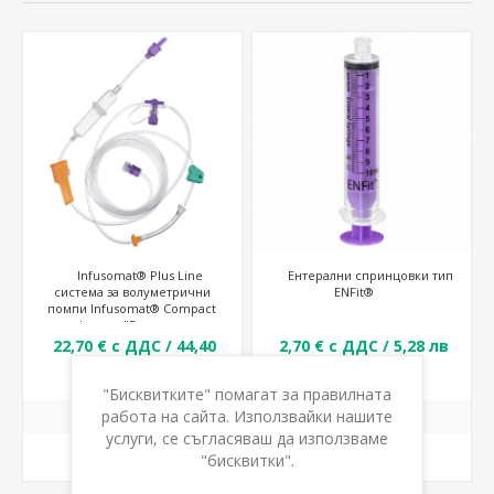
Infusomat® Plus Line
Ентерални спринцовки тип
система за волуметрични
ENFit®
помпи Infusomat® Compact
plus тип "Ентерално
хранене"
22,70 € с ДДС / 44,40
2,70 € с ДДС / 5,28 лв
лв с ДДС
с ДДС
"Бисквитките" помагат за правилната
работа на сайта. Използвайки нашите
услуги, се съгласяваш да използваме
КУПИ
КУПИ
"бисквитки".