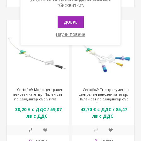
КУПИ
КУПИ
"бисквитки".
ДОБРЕ
Научи повече
Certofix® Mono централен
Certofix® Trio трилуменен
венозен катетър. Пълен сет
централен венозен катетър.
по Селдингер със S игла
Пълен сет по Селдингер със
S игла
30,20 € с ДДС / 59,07
43,70 € с ДДС / 85,47
лв с ДДС
лв с ДДС