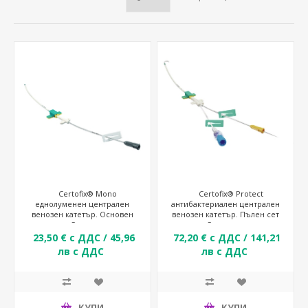
Certofix® Mono
Certofix® Protect
еднолуменен централен
антибактериален централен
венозен катетър. Основен
венозен катетър. Пълен сет
сет по Селдингер
по Селдингер
23,50 € с ДДС / 45,96
72,20 € с ДДС / 141,21
лв с ДДС
лв с ДДС
КУПИ
КУПИ