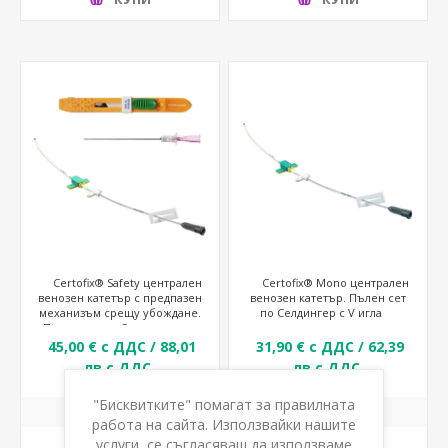
Certofix® Safety централен
Certofix® Mono централен
венозен катетър с предпазен
венозен катетър. Пълен сет
механизъм срещу убождане.
по Селдингер с V игла
Пълен сет по Селдингер.
45,00 € с ДДС / 88,01
31,90 € с ДДС / 62,39
лв с ДДС
лв с ДДС
"Бисквитките" помагат за правилната
работа на сайта. Използвайки нашите
услуги, се съгласяваш да използваме