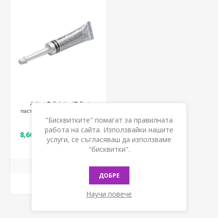
Askina® Calgitrol® Paste
паста за рани със сребърен
алгинат
"Бисквитките" помагат за правилната
работа на сайта. Използвайки нашите
8,60 € с ДДС / 16,82 лв
услуги, се съгласяваш да използваме
с ДДС
"бисквитки".
ДОБРЕ
КУПИ
Научи повече