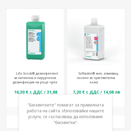
Lifo-Scrub® дезинфектант
Softaskin® мек, измиващ
за хигиенна и хирургична
лосион за чувствителна
дезинфекция на ръце чрез
кожа
измиване
16,30 € с ДДС / 31,88
7,20 € с ДДС / 14,08 лв
лв с ДДС
с ДДС
"Бисквитките" помагат за правилната
работа на сайта. Използвайки нашите
услуги, се съгласяваш да използваме
КУПИ
КУПИ
"бисквитки".