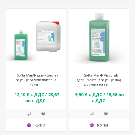
Softa-Man® дезинфектант
Softa-Man® Viscorub
за ръце за чувствителна
дезинфектант за ръце под
кожа
формата на гел
12,10 € с ДДС / 23,67
9,90 € с ДДС / 19,36 лв
лв с ДДС
с ДДС
КУПИ
КУПИ