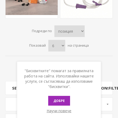
Подреди по
Показвай
на страница
"Бисквитките" помагат за правилната
работа на сайта. Използвайки нашите
услуги, се съгласяваш да използваме
"бисквитки".
SEVENSPIKES.NOPAJAXFILTERS.CLIENT.COMMON.FILT
ДОБРЕ
ПОДКАТЕГОРИИ
Научи повече