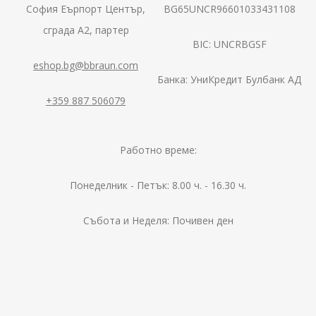
София Еърпорт Център,
BG65UNCR96601033431108
сграда А2, партер
BIC: UNCRBGSF
eshop.bg@bbraun.com
Банка: УниКредит Булбанк АД
+359 887 506079
Работно време:
Понеделник - Петък: 8.00 ч. - 16.30 ч.
Събота и Неделя: Почивен ден