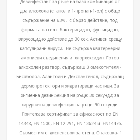
Дезинфектант за ръце на база комбинация от
два алкохола (етанол и 1-пропан-1-ол) с общо
съдържание на 63%, с бързо действие, под
формата на гел с бактерицидно, фунгицидно,
вирусоцидно действие до 30 сек. Активен срещу
капсулирани вируси. Не съдържа кватернерни
амониеви съединения и хлорхексидин. Готов
алкохолен разтвор, съдържащ 3 омекотителя -
Бисаболол, Алантоин и Декспантенол, съдържащ
дермопротектори и хидратиращи частици. За
хигиенна дезинфекция на ръце: 30 секунди; за
хирургична дезинфекция на ръце: 90 секунди.
Притежава сертификат за ефикасност по EN
14348, EN 1500, EN 12 791, EN 13624 и EN14476.
Съвместим с диспенсъри за стена. Опаковка- 1