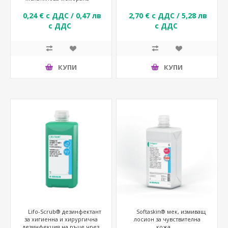
0,24 € с ДДС / 0,47 лв
2,70 € с ДДС / 5,28 лв
с ДДС
с ДДС
КУПИ
КУПИ
Lifo-Scrub® дезинфектант
Softaskin® мек, измиващ
за хигиенна и хирургична
лосион за чувствителна
дезинфекция на ръце чрез
кожа