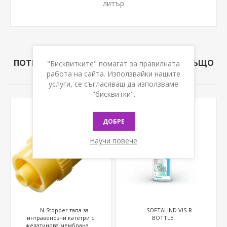
литър
ПОТРЕБИТЕЛИ КУПИЛИ ТОЗИ ПРОДУКТ, СЪЩО
"Бисквитките" помагат за правилната
КУПИХА
работа на сайта. Използвайки нашите
услуги, се съгласяваш да използваме
"бисквитки".
ДОБРЕ
Научи повече
N-Stopper тапа за
SOFTALIND VIS-R.
интравенозни катетри с
BOTTLE
желатинова мембрана