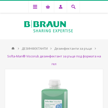
ДЕЗИНФЕКТАНТИ
Дезинфектанти за ръце
Softa-Man® Viscorub дезинфектант за ръце под формата на
гел