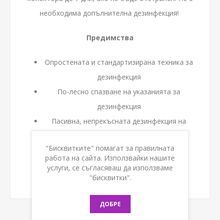
необходима допълнителна дезинфекция!
Предимства
Опростената и стандартизирана техника за
дезинфекция
По-лесно спазване на указанията за
дезинфекция
Пасивна, непрекъсната дезинфекция на
върха и резбите на клапана
"Бисквитките" помагат за правилната
Защита на вентила от докосване и
работа на сайта. Използвайки нашите
замърсяване във въздуха
услуги, се съгласяваш да използваме
"бисквитки".
В опаковка -200бр
ДОБРЕ