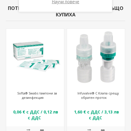
Научи повече
ПОТРЕБИТЕЛИ КУПИЛИ ТОЗИ ПРОДУКТ, СЪЩО
КУПИХА
Softa® Swabs тампони за
Infuvalve® C Клапа срещу
дезинфекция
обратен проток
0,06 € с ДДС / 0,12 лв
1,60 € с ДДС / 3,13 лв
с ДДС
с ДДС