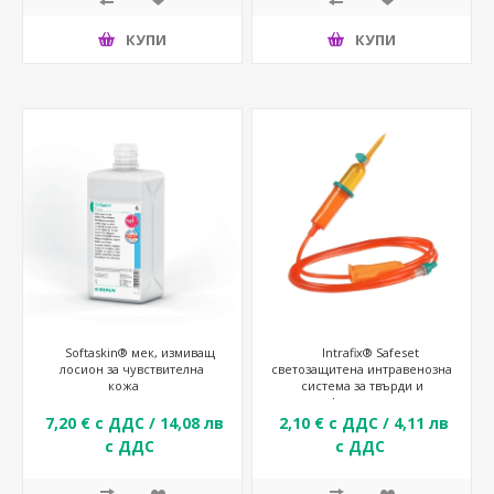
КУПИ
КУПИ
Softaskin® мек, измиващ
Intrafix® Safeset
лосион за чувствителна
светозащитена интравенозна
кожа
система за твърди и
деформируеми
контейнери
7,20 € с ДДС / 14,08 лв
2,10 € с ДДС / 4,11 лв
с ДДС
с ДДС