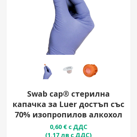
Swab cap® стерилна
капачка за Luer достъп със
70% изопропилов алкохол
0,60 € с ДДС
(1,17 лв с ДДС)