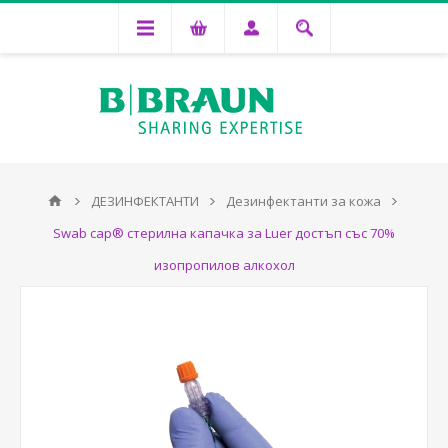
ДЕЗИНФЕКТАНТИ
Дезинфектанти за кожа
Swab cap® стерилна капачка за Luer достъп със 70%
изопропилов алкохол