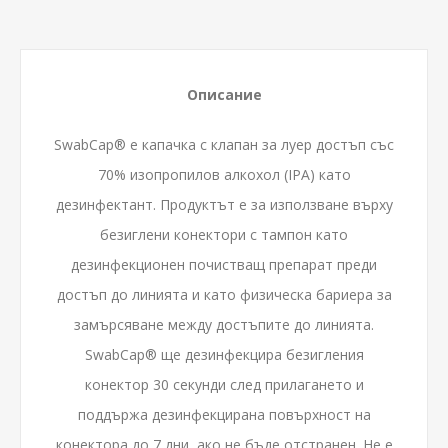
Описание
SwabCap® е капачка с клапан за луер достъп със
70% изопропилов алкохол (IPA) като
дезинфектант.
Продуктът е за използване върху
безиглени конектори с тампон като
дезинфекционен почистващ препарат преди
достъп до линията и като физическа бариера за
замърсяване между достъпите до линията.
SwabCap® ще дезинфекцира безигления
конектор 30 секунди след прилагането и
поддържа дезинфекцирана повърхност на
конектора до 7 дни, ако не бъде отстранен. Не е