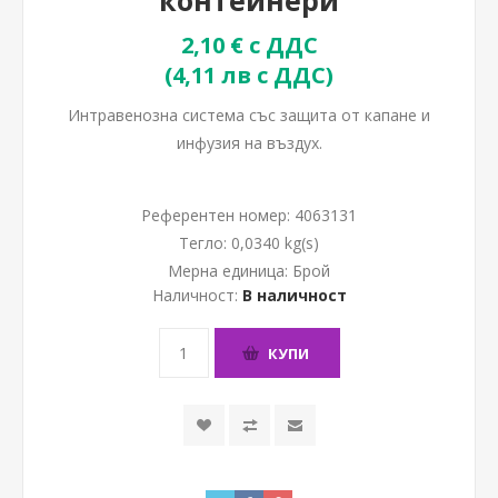
контейнери
2,10 € с ДДС
(4,11 лв с ДДС)
Интравенозна система със защита от капане и
инфузия на въздух.
Референтен номер:
4063131
Тегло:
0,0340 kg(s)
Мерна единица:
Брой
Наличност:
В наличност
КУПИ