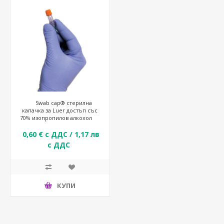
Swab cap® стерилна
капачка за Luer достъп със
70% изопропилов алкохол
0,60 € с ДДС / 1,17 лв
с ДДС
КУПИ