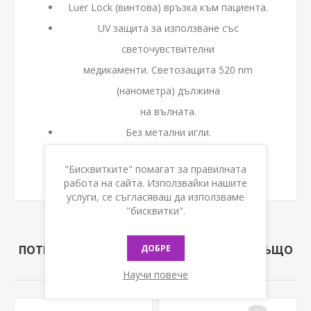
Luer Lock (винтова) връзка към пациента.
UV защита за използване със
светочувствителни
медикаменти. Светозащита 520 nm
(нанометра) дължина
на вълната.
Без метални игли.
Не съдържа DEHP.
"Бисквитките" помагат за правилната
Устойчива на налягане.
работа на сайта. Използвайки нашите
услуги, се съгласяваш да използваме
"бисквитки".
ДОБРЕ
ПОТРЕБИТЕЛИ КУПИЛИ ТОЗИ ПРОДУКТ, СЪЩО
КУПИХА
Научи повече