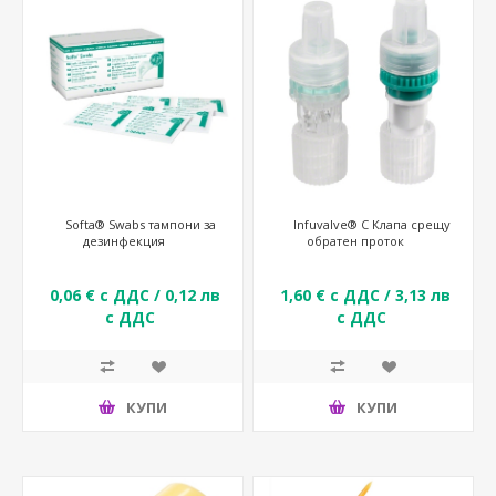
Softa® Swabs тампони за
Infuvalve® C Клапа срещу
дезинфекция
обратен проток
0,06 € с ДДС / 0,12 лв
1,60 € с ДДС / 3,13 лв
с ДДС
с ДДС
КУПИ
КУПИ