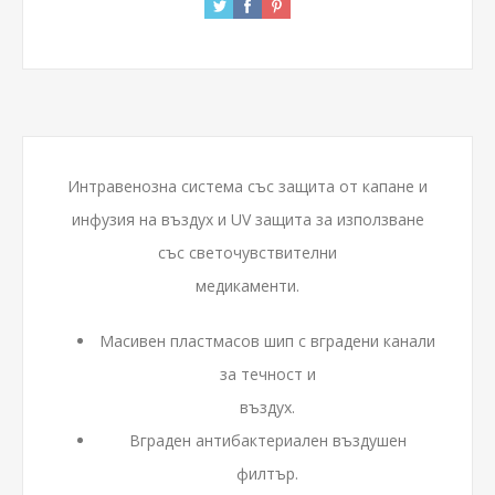
Интравенозна система със защита от капане и
инфузия на въздух и UV защита за използване
със светочувствителни
медикаменти.
Масивен пластмасов шип с вградени канали
за течност и
въздух.
Вграден антибактериален въздушен
филтър.