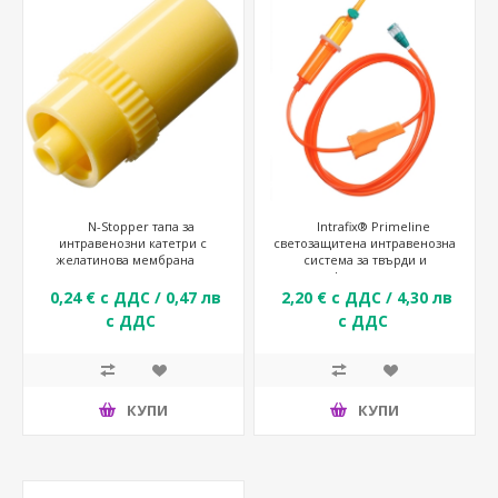
N-Stopper тапа за
Intrafix® Primeline
интравенозни катетри с
светозащитена интравенозна
желатинова мембрана
система за твърди и
деформируеми
контейнери
0,24 € с ДДС / 0,47 лв
2,20 € с ДДС / 4,30 лв
с ДДС
с ДДС
КУПИ
КУПИ