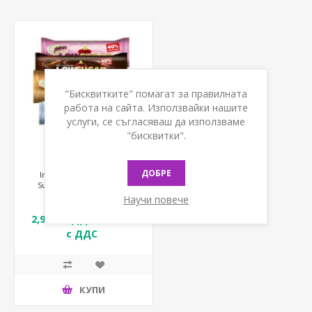
"Бисквитките" помагат за правилната
работа на сайта. Използвайки нашите
услуги, се съгласяваш да използваме
"бисквитки".
ДОБРЕ
Inkospor® X-Treme® Low
Sugar протеинов бар
Научи повече
2,90 € с ДДС / 5,67 лв
с ДДС
КУПИ