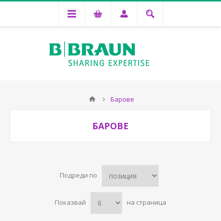
Барове
БАРОВЕ
Подреди по
Показвай
на страница