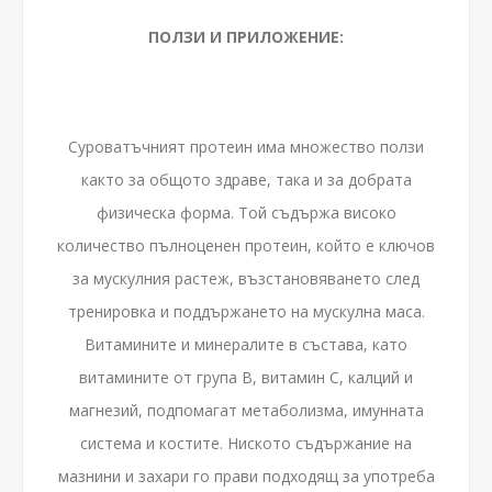
ПОЛЗИ И ПРИЛОЖЕНИЕ:
Суроватъчният протеин има множество ползи
както за общото здраве, така и за добрата
физическа форма. Той съдържа високо
количество пълноценен протеин, който е ключов
за мускулния растеж, възстановяването след
тренировка и поддържането на мускулна маса.
Витамините и минералите в състава, като
витамините от група В, витамин С, калций и
магнезий, подпомагат метаболизма, имунната
система и костите. Ниското съдържание на
мазнини и захари го прави подходящ за употреба