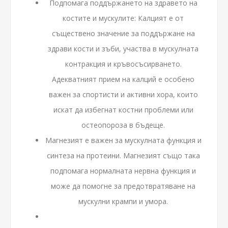
Подпомага поддържането на здравето на
костите и мускулите: Калцият е от
съществено значение за поддържане на
здрави кости и зъби, участва в мускулната
контракция и кръвосъсирването.
Адекватният прием на калций е особено
важен за спортисти и активни хора, които
искат да избегнат костни проблеми или
остеопороза в бъдеще.
Магнезият е важен за мускулната функция и
синтеза на протеини. Магнезият също така
подпомага нормалната нервна функция и
може да помогне за предотвратяване на
мускулни крампи и умора.