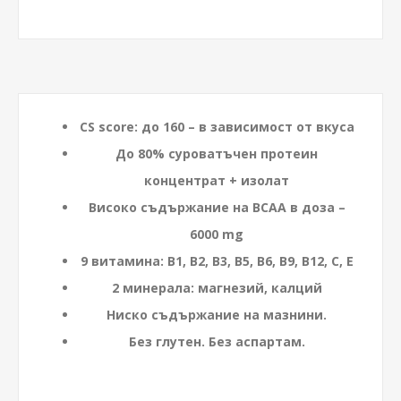
CS score: до 160 – в зависимост от вкуса
До 80% суроватъчен протеин
концентрат + изолат
Високо съдържание на BCAA в доза –
6000 mg
9 витамина: B1, B2, B3, B5, B6, B9, B12, C, E
2 минерала: магнезий, калций
Ниско съдържание на мазнини.
Без глутен. Без аспартам.