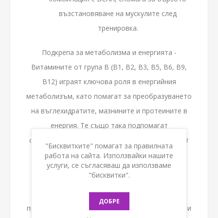
възстановяване на мускулите след
тренировка.
Подкрепа за метаболизма и енергията -
Витамините от група В (B1, B2, B3, B5, B6, B9,
B12) играят ключова роля в енергийния
метаболизъм, като помагат за преобразуването
на въглехидратите, мазнините и протеините в
енергия. Те също така подпомагат
функционирането на нервната система и могат
"Бисквитките" помагат за правилната
за намаляване на умората, особено при
работа на сайта. Използвайки нашите
услуги, се съгласяваш да използваме
интензивни физически натоварвания.
"бисквитки".
- Витамин B1 (Тиамин): Подпомага
ДОБРЕ
преобразуването на въглехидратите в енергия и