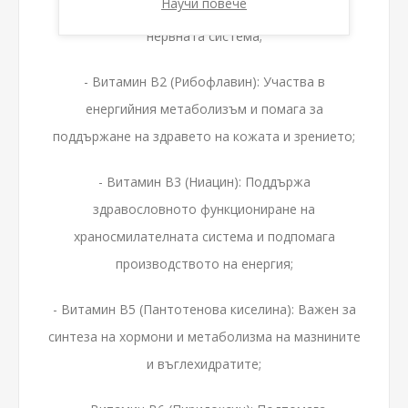
Научи повече
е важен за нормалното функциониране на
нервната система;
- Витамин B2 (Рибофлавин): Участва в
енергийния метаболизъм и помага за
поддържане на здравето на кожата и зрението;
- Витамин B3 (Ниацин): Поддържа
здравословното функциониране на
храносмилателната система и подпомага
производството на енергия;
- Витамин B5 (Пантотенова киселина): Важен за
синтеза на хормони и метаболизма на мазнините
и въглехидратите;