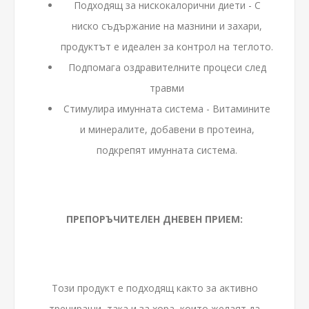
Подходящ за нискокалорични диети - С
ниско съдържание на мазнини и захари,
продуктът е идеален за контрол на теглото.
Подпомага оздравителните процеси след
травми
Стимулира имунната система - Витамините
и минералите, добавени в протеина,
подкрепят имунната система.
ПРЕПОРЪЧИТЕЛЕН ДНЕВЕН ПРИЕМ:
Този продукт е подходящ както за активно
трениращи, така и за хора, които желаят да