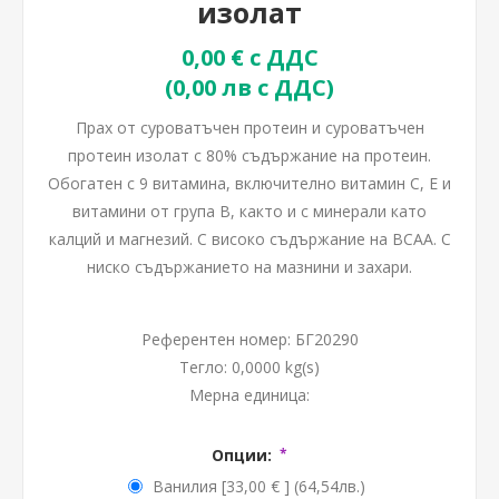
изолат
0,00 € с ДДС
(0,00 лв с ДДС)
Прах от суроватъчен протеин и суроватъчен
протеин изолат с 80% съдържание на протеин.
Обогатен с 9 витамина, включително витамин С, Е и
витамини от група В, както и с минерали като
калций и магнезий. С високо съдържание на BCAA. С
ниско съдържанието на мазнини и захари.
Референтен номер:
БГ20290
Тегло:
0,0000 kg(s)
Мерна единица:
Опции:
*
Ванилия [33,00 € ] (64,54лв.)