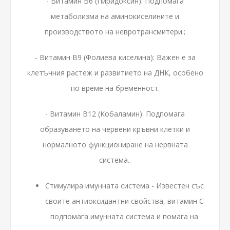
- Витамин B6 (Пиридоксин): Подпомага
метаболизма на аминокиселините и
производството на невротрансмитери.;
- Витамин B9 (Фолиева киселина): Важен е за
клетъчния растеж и развитието на ДНК, особено
по време на бременност.
- Витамин B12 (Кобаламин): Подпомага
образуването на червени кръвни клетки и
нормалното функциониране на нервната
система..
Стимулира имунната система - Известен със
своите антиоксидантни свойства, витамин C
подпомага имунната система и помага на