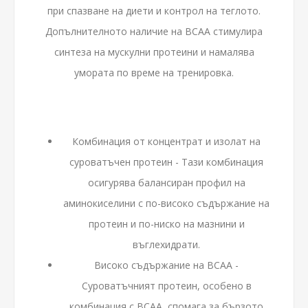
при спазване на диети и контрол на теглото.
Допълнителното наличие на BCAA стимулира
синтеза на мускулни протеини и намалява
умората по време на тренировка.
Комбинация от концентрат и изолат на
суроватъчен протеин - Тази комбинация
осигурява балансиран профил на
аминокиселини с по-високо съдържание на
протеин и по-ниско на мазнини и
въглехидрати.
Високо съдържание на BCAA -
Суроватъчният протеин, особено в
комбинация с BCAA, спомага за бързото