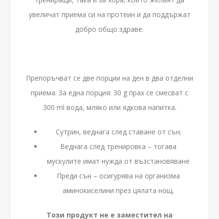
увеличат приема си на протеин и да поддържат
добро общо здраве.
Препоръчват се две порции на ден в два отделни
приема. За една порция: 30 g прах се смесват с
300 ml вода, мляко или ядкова напитка.
Сутрин, веднага след ставане от сън;
Веднага след тренировка – тогава
мускулите имат нужда от възстановяване
Преди сън – осигурява на организма
аминокиселини през цялата нощ.
Този продукт не е заместител на