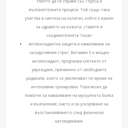
тялото да се справя със стреса и
възпалителните процеси. Той също така
участва в синтеза на колаген, който е важен
за здравето на кожата, ставите и
съединителната тъкан.
Антиоксидантна защита и намаляване на
оксидативния стрес: Витамин E е мощен
антиоксидант, предпазва клетките от
увреждане, причинено от свободните
радикали, които се увеличават по време на
интензивни тренировки. Това може да
помогне за намаляване на мускулната болка
и възпаление, както и за ускоряване на
възстановяването след физически
натоварвания.