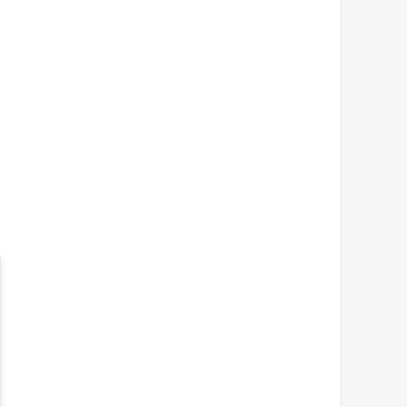
)
)
)
)
)