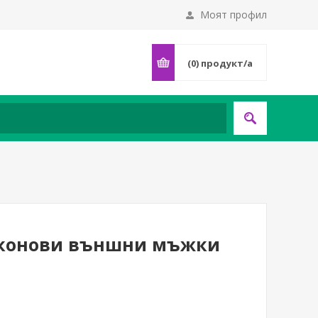
Моят профил
(0)
продукт/а
ликонови външни мъжки