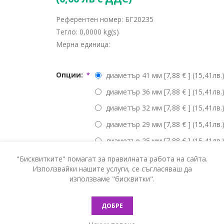
Референтен номер:
БГ20235
Тегло:
0,0000 kg(s)
Мерна единица:
Опции:
диаметър 41 мм [7,88 € ] (15,41лв.
*
диаметър 36 мм [7,88 € ] (15,41лв.
диаметър 32 мм [7,88 € ] (15,41лв.
диаметър 29 мм [7,88 € ] (15,41лв.
диаметър 25 мм [7,88 € ] (15,41лв.
"Бисквитките" помагат за правилната работа на сайта.
Използвайки нашите услуги, се съгласяваш да
Наличност:
В наличност
използваме "бисквитки".
КУПИ
ДОБРЕ