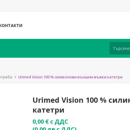
КОНТАКТИ
отреба
Urimed Vision 100 % силиконови външни мъжки катетри
Urimed Vision 100 % си
катетри
0,00 € с ДДС
(0,00 лв с ДДС)