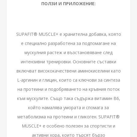
ПОЛЗИ И ПРИЛОЖЕНИЕ:
SUPAFIT® MUSCLE+ е хранителна добавка, която
е специално разработена за подпомагане на
мускулния растеж и възстановяване след
интензивни тренировки. Основните съставки
включват висококачествени аминокиселини като
L-аргинин и глицин, които са ключови за синтеза
на протеини и подобряването на кръвния поток
към мускулите. Също така съдържа витамин B6,
който намалява умората и спомага за
метаболизма на протеини и гликоген. SUPAFIT®
MUSCLE+ е особено полезен за спортисти и
активни хора, които търсят бързо