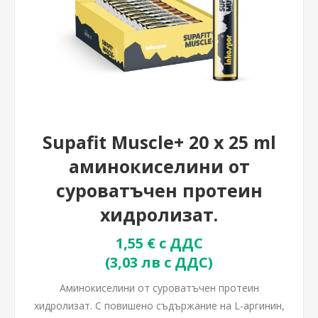
Supafit Muscle+ 20 x 25 ml
аминокиселини от
суроватъчен протеин
хидролизат.
1,55 € с ДДС
(3,03 лв с ДДС)
Аминокиселини от суроватъчен протеин
хидролизат. С повишено съдържание на L-аргинин,