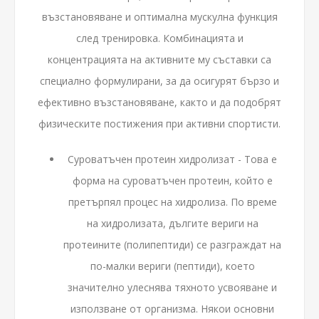
възстановяване и оптимална мускулна функция
след тренировка. Комбинацията и
концентрацията на активните му съставки са
специално формулирани, за да осигурят бързо и
ефективно възстановяване, както и да подобрят
физическите постижения при активни спортисти.
Суроватъчен протеин хидролизат - Това е
форма на суроватъчен протеин, който е
претърпял процес на хидролиза. По време
на хидролизата, дългите вериги на
протеините (полипептиди) се разграждат на
по-малки вериги (пептиди), което
значително улеснява тяхното усвояване и
използване от организма. Някои основни