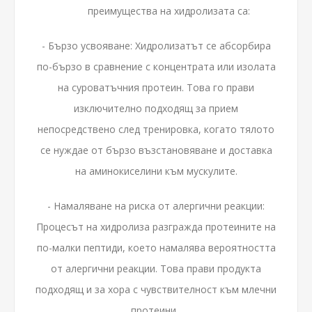
преимущества на хидролизата са:
- Бързо усвояване: Хидролизатът се абсорбира
по-бързо в сравнение с концентрата или изолата
на суроватъчния протеин. Това го прави
изключително подходящ за прием
непосредствено след тренировка, когато тялото
се нуждае от бързо възстановяване и доставка
на аминокиселини към мускулите.
- Намаляване на риска от алергични реакции:
Процесът на хидролиза разгражда протеините на
по-малки пептиди, което намалява вероятността
от алергични реакции. Това прави продукта
подходящ и за хора с чувствителност към млечни
протеини.