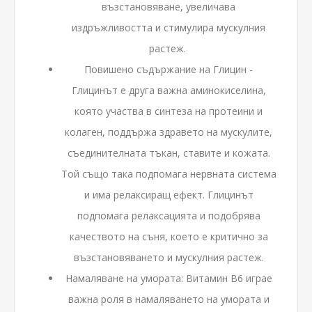
възстановяване, увеличава
издръжливостта и стимулира мускулния
растеж.
Повишено съдържание на Глицин -
Глицинът е друга важна аминокиселина,
която участва в синтеза на протеини и
колаген, поддържа здравето на мускулите,
съединителната тъкан, ставите и кожата.
Той също така подпомага нервната система
и има релаксиращ ефект. Глицинът
подпомага релаксацията и подобрява
качеството на съня, което е критично за
възстановяването и мускулния растеж.
Намаляване на умората: Витамин B6 играе
важна роля в намаляването на умората и