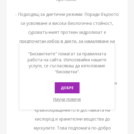
- Подходящ за диетични режими: Поради бързото
си усвояване и висока биологична стойност,
суроватъчният протеин хидролизат е
предпочитан избор в диети, за намаляване на
мазнините и поддържане на мускулната маса.
"Бисквитките" помагат за правилната
работа на сайта. Използвайки нашите
Повишено съдържание на L-аргинин - L-
услуги, се съгласяваш да използваме
"бисквитки".
аргининът е аминокиселина, която играе
ключова роля в производството на азотен
ДОБРЕ
оксид. Азотният оксид разширява
Научи повече
кръвоносните съдове, което подобрява
кръвообращението и доставката на
кислород и хранителни вещества до
мускулите. Това подпомага по-добро