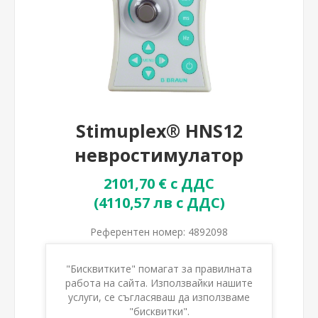
Stimuplex® HNS12
невростимулатор
2101,70 € с ДДС
(4110,57 лв с ДДС)
Референтен номер:
4892098
Тегло:
1,4140 kg(s)
Мерна единица:
Брой
"Бисквитките" помагат за правилната
работа на сайта. Използвайки нашите
Наличност:
Изчерпан
услуги, се съгласяваш да използваме
Уведоми ме, когато е наличен
"бисквитки".