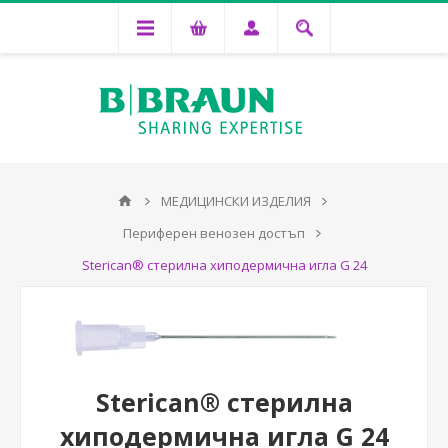
МЕДИЦИНСКИ ИЗДЕЛИЯ
Периферен венозен достъп
Sterican® стерилна хиподермична игла G 24
Sterican® стерилна
хиподермична игла G 24