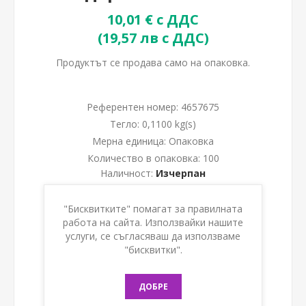
10,01 € с ДДС
(19,57 лв с ДДС)
Продуктът се продава само на опаковка.
Референтен номер:
4657675
Тегло:
0,1100 kg(s)
Мерна единица:
Опаковка
Количество в опаковка:
100
Наличност:
Изчерпан
Уведоми ме, когато е наличен
"Бисквитките" помагат за правилната
работа на сайта. Използвайки нашите
услуги, се съгласяваш да използваме
КУПИ
"бисквитки".
ДОБРЕ