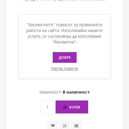
Референтен номер:
БГ20063
"Бисквитките" помагат за правилната
Тегло:
0,0000 kg(s)
работа на сайта. Използвайки нашите
Мерна единица:
услуги, се съгласяваш да използваме
"бисквитки".
Опции:
*
0,60 х 25 мм. [10,00 € ] (19,55лв.)
ДОБРЕ
0,60 х 30 мм. [6,00 € ] (11,73лв.)
Научи повече
0,60 х 60 мм. [20,00 € ] (39,12лв.)
Наличност:
В наличност
КУПИ