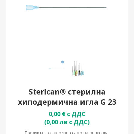
Sterican® стерилна
хиподермична игла G 23
0,00 € с ДДС
(0,00 лв с ДДС)
Продуктът се продава само на опаковка.