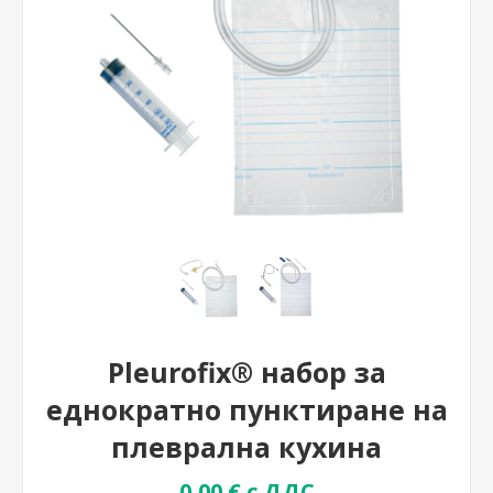
Pleurofix® набор за
еднократно пунктиране на
плеврална кухина
0,00 € с ДДС