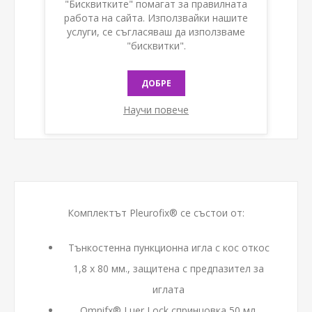
"Бисквитките" помагат за правилната
КУПИ
работа на сайта. Използвайки нашите
услуги, се съгласяваш да използваме
"бисквитки".
ДОБРЕ
Научи повече
Комплектът Pleurofix® се състои от:
Тънкостенна пункционна игла с кос откос
1,8 x 80 мм., защитена с предпазител за
иглата
Omnifx® Luer Lock спринцовка 50 мл.