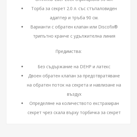
Торба за секрет 2.0 л. със стъпаловиден
адаптер и тръба 90 см.
Варианти с обратен клапан или Discofix®
трипътно кранче с удължителна линия
Предимства:
Без съдържание на DEHP и латекс
Двоен обратен клапан за предотвратяване
на обратен поток на секрета и навлизане на
въздух
Определяне на количеството екстрахиран
секрет чрез скала върху торбичка за секрет