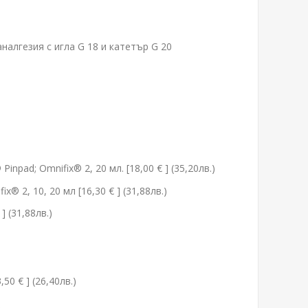
налгезия с игла G 18 и катетър G 20
x® Pinpad; Omnifix® 2, 20 мл. [18,00 € ] (35,20лв.)
ifix® 2, 10, 20 мл [16,30 € ] (31,88лв.)
 ] (31,88лв.)
0 € ] (26,40лв.)