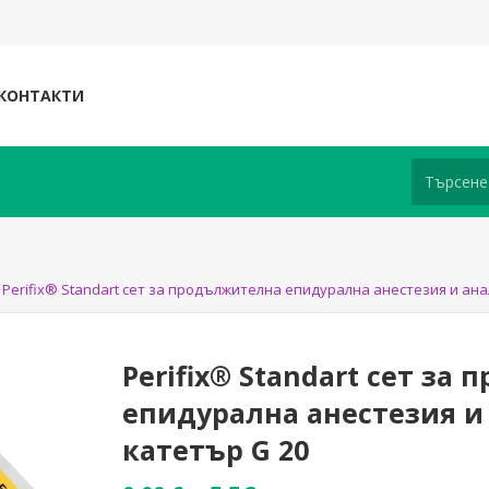
КОНТАКТИ
Perifix® Standart сет за продължителна епидурална анестезия и анал
Perifix® Standart сет за
епидурална анестезия и 
катетър G 20