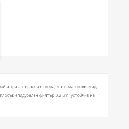
рай и три латерални отвора, материал полиамид,
 плосък епидурален филтър 0,2 µm, устойчив на