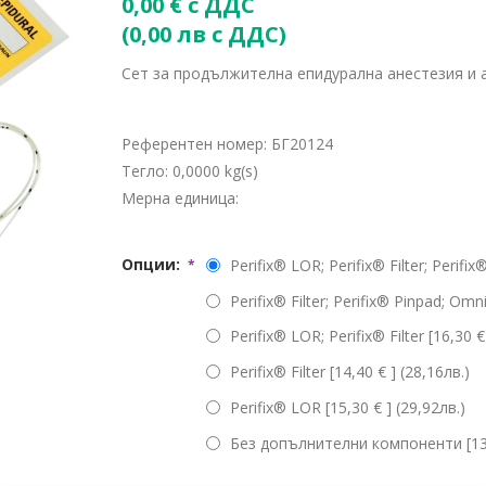
0,00 € с ДДС
(0,00 лв с ДДС)
Сет за продължителна епидурална анестезия и а
Референтен номер:
БГ20124
Тегло:
0,0000 kg(s)
Мерна единица:
Опции:
Perifix® LOR; Perifix® Filter; Perifi
*
Perifix® Filter; Perifix® Pinpad; Omn
Perifix® LOR; Perifix® Filter [16,30 €
Perifix® Filter [14,40 € ] (28,16лв.)
Perifix® LOR [15,30 € ] (29,92лв.)
Без допълнителни компоненти [13,5