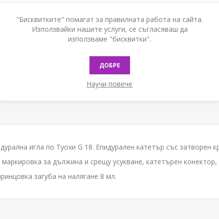
Наличност:
В наличност
"Бисквитките" помагат за правилната работа на сайта.
Използвайки нашите услуги, се съгласяваш да
използваме "бисквитки".
КУПИ
ДОБРЕ
Научи повече
дурална игла по Туохи G 18. Епидурален катетър със затворен к
я маркировка за дължина и срещу усукване, катетърен конектор,
 спринцовка загуба на налягане 8 мл.