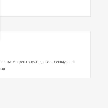
ване, катетърен конектор, плосък епидурален
 мл.