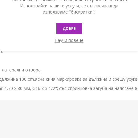
Използвайки нашите услуги, се съгласяваш да
използваме "бисквитки".
ДОБРЕ
Научи повече
я;
и латерални отвора;
 дължина 100 cm,ясна синя маркировка за дължина и срещу усук
: 1.70 х 80 мм, G16 x 3 1/2"; със спринцовка загуба на налягане 8