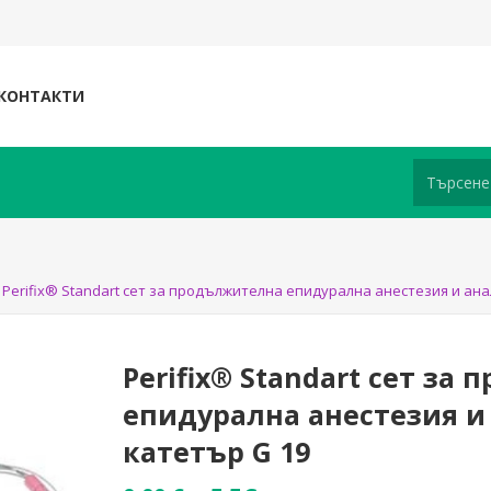
КОНТАКТИ
Perifix® Standart сет за продължителна епидурална анестезия и анал
Perifix® Standart сет за
епидурална анестезия и 
катетър G 19