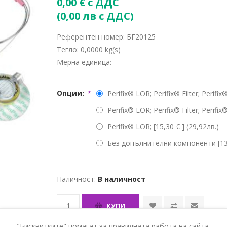
0,00 € с ДДС
(0,00 лв с ДДС)
Референтен номер:
БГ20125
Тегло:
0,0000 kg(s)
Мерна единица:
Опции:
Perifix® LOR; Perifix® Filter; Perifi
*
Perifix® LOR; Perifix® Filter; Perifix
Perifix® LOR; [15,30 € ] (29,92лв.)
Без допълнителни компоненти [13,5
Наличност:
В наличност
КУПИ
"Бисквитките" помагат за правилната работа на сайта.