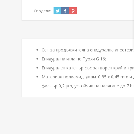
Сподели:
Сет за продължителна епидурална анестези
Епидурална игла по Туохи G 16;
Епидурален катетър със затворен край и тр
Материал полиамид, диам. 0,85 х 0,45 mm и
филтър 0,2 µm, устойчив на налягане до 7 bar