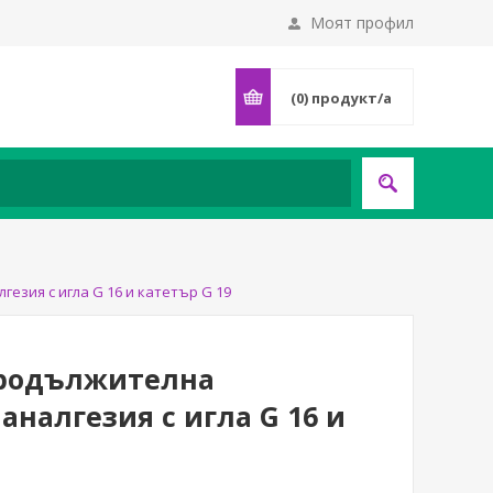
Моят профил
(0)
продукт/а
гезия с игла G 16 и катетър G 19
 продължителна
аналгезия с игла G 16 и