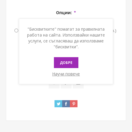
Опции:
*
Обем 8 мл., Luer връзка [1,80 € ] (3,52лв.)
"Бисквитките" помагат за правилната
Обем 10 мл., Luer Lock връзка [1,80 € ] (3,52лв.)
работа на сайта. Използвайки нашите
услуги, се съгласяваш да използваме
"бисквитки".
Наличност:
В наличност
ДОБРЕ
КУПИ
Научи повече