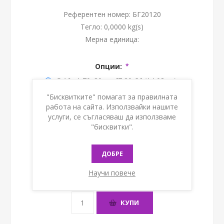
Референтен номер:
БГ20120
Тегло:
0,0000 kg(s)
Мерна единица:
Опции:
*
G 16 ; 1,70x80 мм [7,20 € ] (14,08лв.)
"Бисквитките" помагат за правилната
G 17 ; 1,50x80 мм [5,40 € ] (10,56лв.)
работа на сайта. Използвайки нашите
G 18 ; 1,30x80 мм [5,40 € ] (10,56лв.)
услуги, се съгласяваш да използваме
"бисквитки".
G 18 ; 1,30x120 мм [7,20 € ] (14,08лв.)
G 18 ; 1,30x150 мм [7,60 € ] (14,86лв.)
ДОБРЕ
Научи повече
Наличност:
В наличност
КУПИ