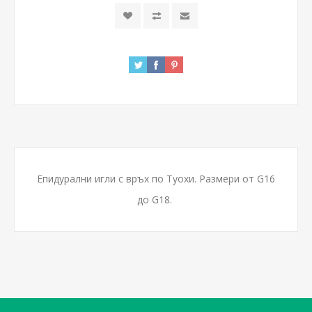
Епидурални игли с връх по Туохи. Размери от G16
до G18.