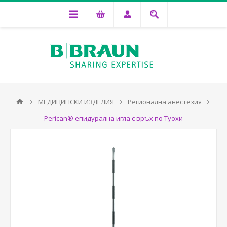
МЕДИЦИНСКИ ИЗДЕЛИЯ
Регионална анестезия
Perican® епидурална игла с връх по Туохи