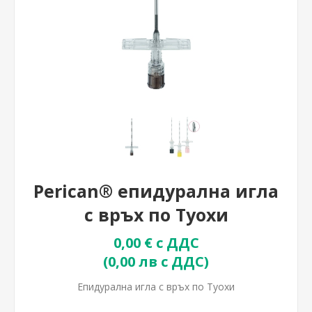
Perican® епидурална игла
с връх по Туохи
0,00 € с ДДС
(0,00 лв с ДДС)
Епидурална игла с връх по Туохи