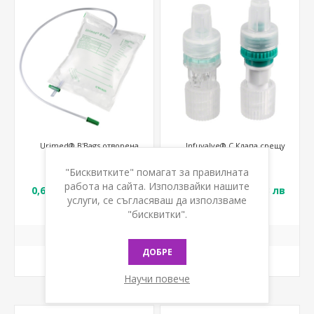
Urimed® B'Bags отворена
Infuvalve® C Клапа срещу
торба 2л
обратен проток
"Бисквитките" помагат за правилната
работа на сайта. Използвайки нашите
0,60 € с ДДС / 1,17 лв
1,60 € с ДДС / 3,13 лв
услуги, се съгласяваш да използваме
с ДДС
с ДДС
"бисквитки".
ДОБРЕ
КУПИ
КУПИ
Научи повече