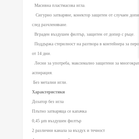
  Масивна пластмасова игла.
   Сигурно затваряне, конектор защитен от случаен доп
след разчленяване.
  Вграден въздушен филтър, защитен от допир с ръце.
  Поддържа стерилност на разтвора в контейнера за пер
от 14 дни.
  Лесни за употреба, максимално защитени за многокра
аспирация.
Без метални игли.
Характеристики
Дозатор без игла

Плътно затваряща се капачка

0,45 µm въздушен филтър

2 различни канала за въздух и течност
