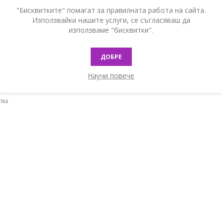
"Бисквитките" помагат за правилната работа на сайта.
Използвайки нашите услуги, се съгласяваш да
ир иконтаминация, вградена клапа за автоматично затваряне
използваме "бисквитки".
ДОБРЕ
оид
Научи повече
тна