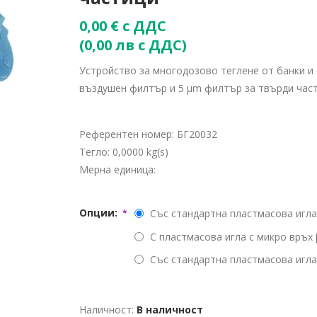
0,00 € с ДДС
(0,00 лв с ДДС)
Устройство за многодозово теглене от банки и
въздушен филтър и 5 μm филтър за твърди час
Референтен номер:
БГ20032
Тегло:
0,0000 kg(s)
Мерна единица:
Опции:
Със стандартна пластмасова игла [0
*
С пластмасова игла с микро връх [1
Със стандартна пластмасова игла и
Наличност:
В наличност