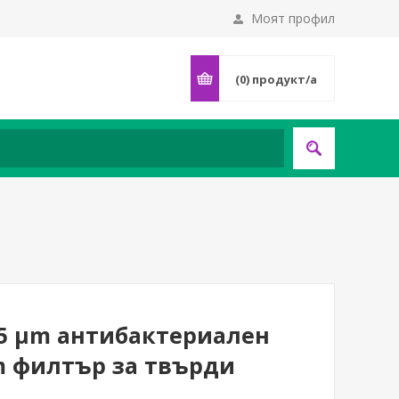
Моят профил
(0)
продукт/а
.45 μm антибактериален
m филтър за твърди