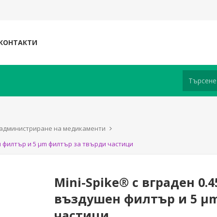
КОНТАКТИ
и администриране на медикаменти
н филтър и 5 μm филтър за твърди частици
Mini-Spike® с вграден 0
въздушен филтър и 5 μ
частици