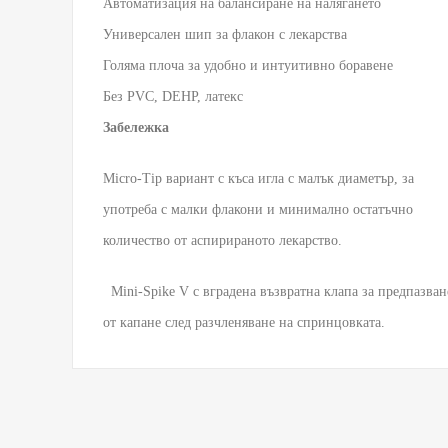
Автоматизация на балансиране на налягането

Универсален шип за флакон с лекарства

Голяма плоча за удобно и интуитивно боравене

Забележка
Micro-Tip вариант с къса игла с малък диаметър, за
употреба с малки флакони и минимално остатъчно
количество от аспирираното лекарство.
Mini-Spike V с вградена възвратна клапа за предпазван
от капане след разчленяване на спринцовката.