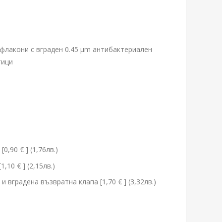
 флакони с вграден 0.45 μm антибактериален
тици
,90 € ] (1,76лв.)
,10 € ] (2,15лв.)
 вградена възвратна клапа [1,70 € ] (3,32лв.)