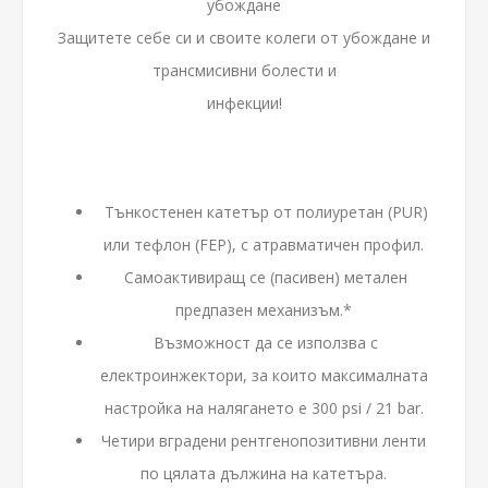
убождане
Защитете себе си и своите колеги от убождане и
трансмисивни болести и
инфекции!
Тънкостенен катетър от полиуретан (PUR)
или тефлон (FEP), с атравматичен профил.
Самоактивиращ се (пасивен) метален
предпазен механизъм.*
Възможност да се използва с
електроинжектори, за които максималната
настройка на налягането е 300 psi / 21 bar.
Четири вградени рентгенопозитивни ленти
по цялата дължина на катетъра.