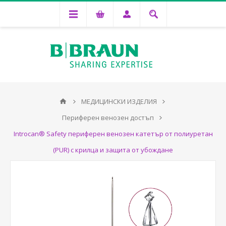
МЕДИЦИНСКИ ИЗДЕЛИЯ
Периферен венозен достъп
Introcan® Safety периферен венозен катетър от полиуретан
(PUR) с крилца и защита от убождане