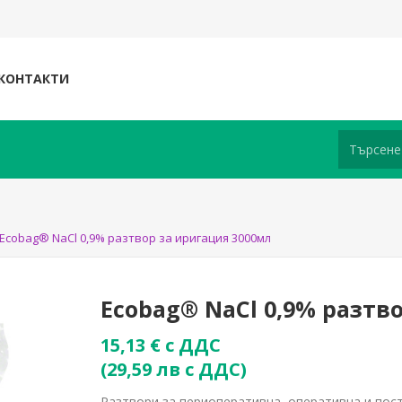
КОНТАКТИ
Ecobag® NaCl 0,9% разтвор за иригация 3000мл
Ecobag® NaCl 0,9% разтв
15,13 € с ДДС
(29,59 лв с ДДС)
Разтвори за периоперативна, оперативна и пос