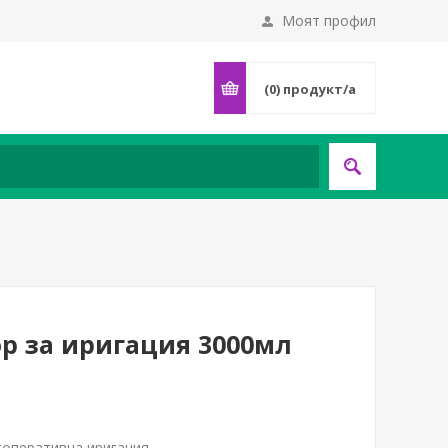
Моят профил
(0)
продукт/а
ор за иригация 3000мл
топеративна иригация.