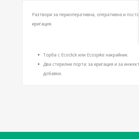
Разтвори за периоперативна, оперативна и пост
иригация.
Торба с Ecoclick или Ecospike накрайник.
Два стерилни порта: за иригация и за инжек
добавки.