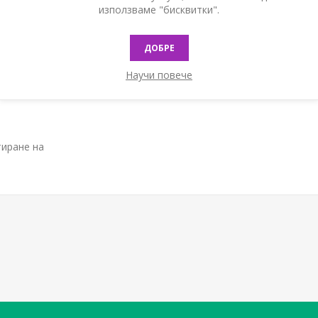
използваме "бисквитки".
оперативна
ДОБРЕ
Научи повече
тиране на