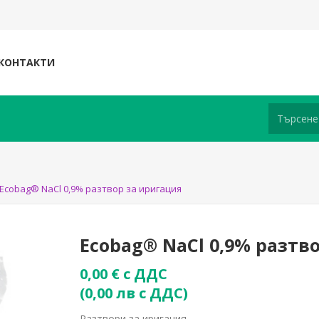
КОНТАКТИ
Ecobag® NaCl 0,9% разтвор за иригация
Ecobag® NaCl 0,9% разтв
0,00 € с ДДС
(0,00 лв с ДДС)
Разтвори за иригация. .