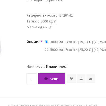
Референтен номер:
БГ20142
Тегло:
0,0000 kg(s)
Мерна единица:
Опции:
3000 мл.; Ecoclick [15,13 € ] (29,59лв
*
5000 мл.; Ecoclick [25,20 € ] (49,29лв
Наличност:
В наличност
КУПИ