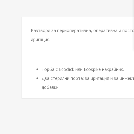
Разтвори за периоперативна, оперативна и пост
иригация.
Торба с Ecoclick или Ecospike накрайник.
Два стерилни порта: за иригация и за инжек
добавки.