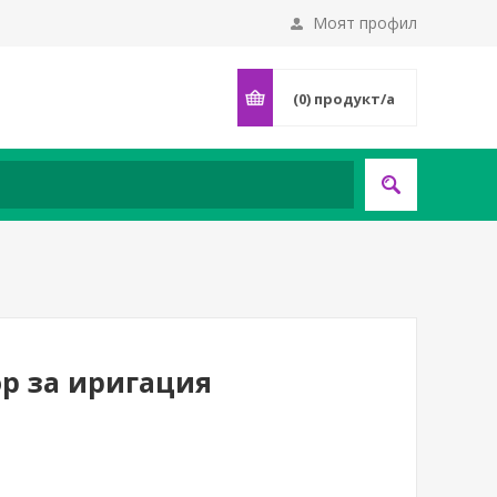
Моят профил
(0)
продукт/а
ор за иригация