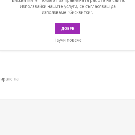
"Бисквитките" помагат за правилната работа на сайта.
Използвайки нашите услуги, се съгласяваш да
използваме "бисквитки".
ДОБРЕ
оперативна
Научи повече
тиране на