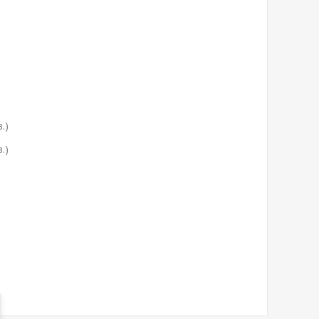
.)
.)