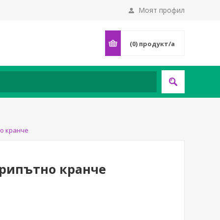
Моят профил
(0)
продукт/а
но кранче
трипътно кранче