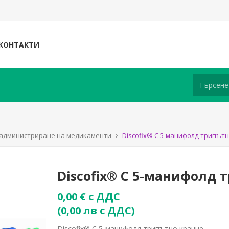
КОНТАКТИ
и администриране на медикаменти
Discofix® С 5-манифолд трипът
Discofix® С 5-манифолд 
0,00 € с ДДС
(0,00 лв с ДДС)
Discofix® С 5-манифолд трипътно кранче