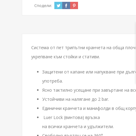
Сподели:
Система от пет трипътни кранчета на обща плочк
укрепване към стойки и стативи.
Защитени от капане или напукване при дъл
употреба.
Ясно тактилно усещане при завъртане на все
Устойчиви на налягане до 2 bar.
Единични кранчета и манифолди в общ корпу
Luer Lock (винтова) връзка
на всички кранчета и удължители.
Свободно въртящ се на 360°