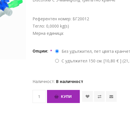
Референтен номер:
БГ20012
Тегло:
0,0000 kg(s)
Мерна единица:
Опции:
Без удължител, пет цвята кранчета 
*
С удължител 150 см. [10,80 € ] (21,
Наличност:
В наличност
КУПИ