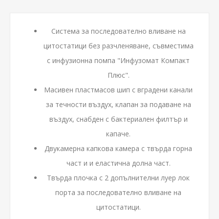
Система за последователно вливане на
цитостатици без разчленяване, съвместима
с инфузионна помпа "Инфузомат Компакт
Плюс".
Масивен пластмасов шип с вградени канали
за течности въздух, клапан за подаване на
въздух, снабден с бактериален филтър и
капаче.
Двукамерна капкова камера с твърда горна
част и и еластична долна част.
Твърда плочка с 2 допълнителни луер лок
порта за последователно вливане на
цитостатици.