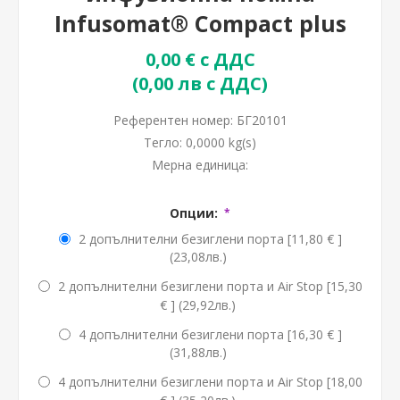
Infusomat® Compact plus
0,00 € с ДДС
(0,00 лв с ДДС)
Референтен номер:
БГ20101
Тегло:
0,0000 kg(s)
Мерна единица:
Опции:
*
2 допълнителни безиглени порта [11,80 € ]
(23,08лв.)
2 допълнителни безиглени порта и Air Stop [15,30
€ ] (29,92лв.)
4 допълнителни безиглени порта [16,30 € ]
(31,88лв.)
4 допълнителни безиглени порта и Air Stop [18,00