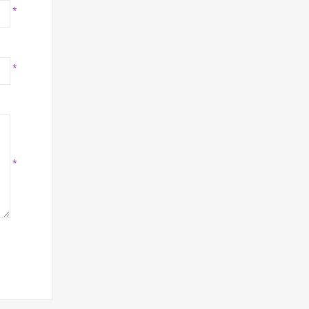
*
*
*