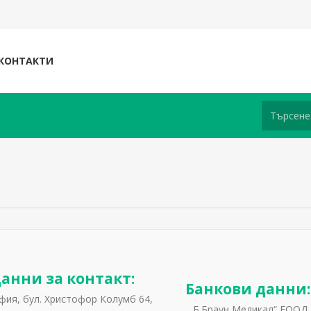
КОНТАКТИ
анни за контакт:
Банкови данни:
офия, бул. Христофор Колумб 64,
„Б.Браун Медикал“ ЕООД