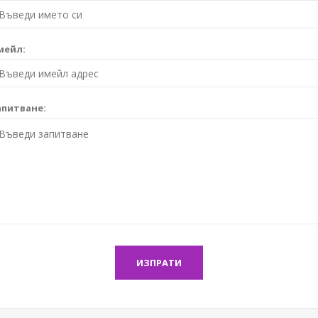
мейл:
апитване:
ИЗПРАТИ