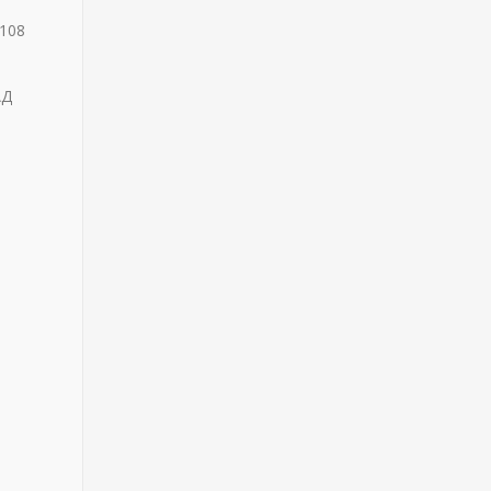
108
АД