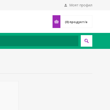
Моят профил
(0)
продукт/а