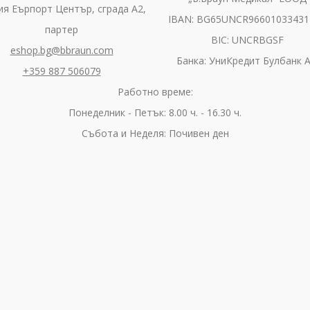
я Еърпорт Център, сграда А2,
IBAN: BG65UNCR96601033431
партер
BIC: UNCRBGSF
eshop.bg@bbraun.com
Банка: УниКредит Булбанк 
+359 887 506079
Работно време:
Понеделник - Петък: 8.00 ч. - 16.30 ч.
Събота и Неделя: Почивен ден