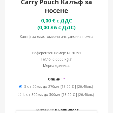
Carry Pouch Калъф за
носене
0,00 € с ДДС
(0,00 лв с ДДС)
Калъф за еластомерна инфузионна помпа
Референтен номер:
БГ20291
Тегло:
0,0000 kg(s)
Мерна единица:
Опции:
*
S от 50мл. до 270мл. [13,50 € ] (26,40лв.)
L от 300мл. до 500мл. [13,50 € ] (26,40лв.)
Наличност:
В наличност