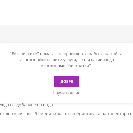
"Бисквитките" помагат за правилната работа на сайта.
едназначен за интермитентна самокатетеризация при жени. Комп
Използвайки нашите услуги, се съгласяваш да
използваме "бисквитки".
ДОБРЕ
Научи повече
 комплект
ужда от добавяне на вода
ително изрязане: 9 см дълъг катетър (дължината на конектора н