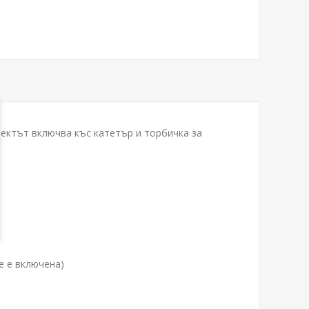
лектът включва къс катетър и торбичка за
е е включена)