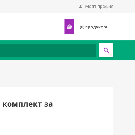
Моят профил
(0)
продукт/а
и комплект за