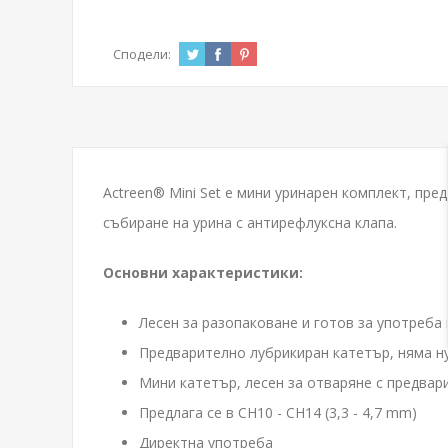
Сподели:
Actreen® Mini Set е мини уринарен комплект, пр
събиране на урина с антирефлуксна клапа.
Основни характеристики:
Лесен за разопаковане и готов за употреба
Предварително лубрикиран катетър, няма н
Мини катетър, лесен за отваряне с предвар
Предлага се в CH10 - CH14 (3,3 - 4,7 mm)
Директна употреба