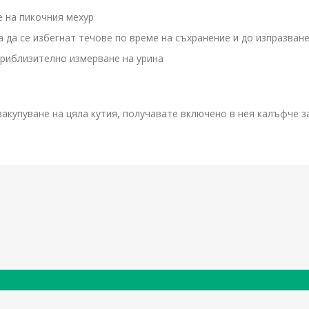
е на пикочния мехур
а да се избегнат течове по време на съхранение и до изпразван
 приблизително измерване на урина
закупуване на цяла кутия, получавате включено в нея калъфче 