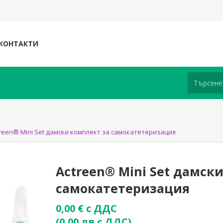
КОНТАКТИ
reen® Mini Set дамски комплект за самокатетеризация
Actreen® Mini Set дамск
самокатетеризация
0,00 € с ДДС
(0,00 лв с ДДС)