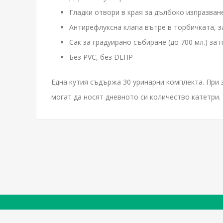
Гладки отвори в края за дълбоко изпразван
Антирефлуксна клапа вътре в торбичката, з
Сак за градуирано събиране (до 700 мл.) за
Без PVC, без DEHP
Една кутия съдържа 30 уринарни комплекта. При 
могат да носят дневното си количество катетри.