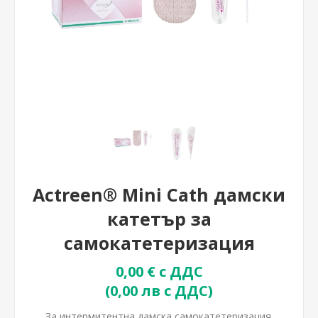
Actreen® Mini Cath дамски
катетър за
самокатетеризация
0,00 € с ДДС
(0,00 лв с ДДС)
За интермитентна дамска самокатетеризация.