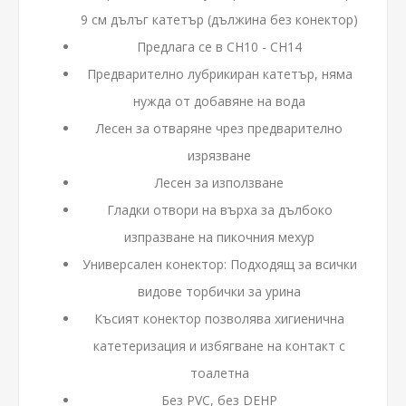
9 см дълъг катетър (дължина без конектор)
Предлага се в CH10 - CH14
Предварително лубрикиран катетър, няма
нужда от добавяне на вода
Лесен за отваряне чрез предварително
изрязване
Лесен за използване
Гладки отвори на върха за дълбоко
изпразване на пикочния мехур
Универсален конектор: Подходящ за всички
видове торбички за урина
Късият конектор позволява хигиенична
катетеризация и избягване на контакт с
тоалетна
Без PVC, без DEHP