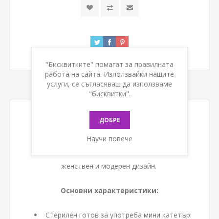
"Бисквитките" помагат за правилната
работа на сайта. Използвайки нашите
услуги, се съгласяваш да използваме
"бисквитки".
ДОБРЕ
Actreen® Mini Cath е къс уринарен катетър,
предназначен за самокатетеризация на жени.
Научи повече
Това е лесен и готов за употреба катетър с
женствен и модерен дизайн.
Основни характеристики:
Стерилен готов за употреба мини катетър: