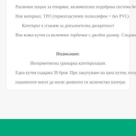
Различни опции за отваряне, включително подобрена система бе
Нов материал, TPO (термопластичен полиолефин = без PVC)

Катетърът е сгъваем за допълнителна дискретност

Във всяка кутия са включени торбички с джобен размер. Следова
Индикация:
Интермитентна уринарна катетеризация.
Една кутия съдържа 30 броя. При закупуване на цяла кутия, полу
пациентите могат да носят дневното си количество катетри.   