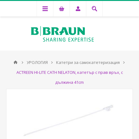
УРОЛОГИЯ
Катетри за самокатетеризация
ACTREEN HI-LITE CATH NELATON, катетър с прав връх, с
дължина 41cm