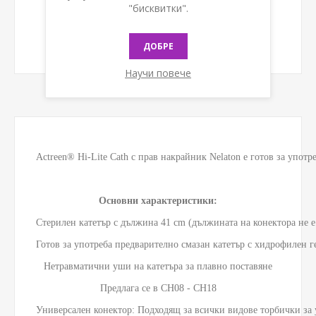
"бисквитки".
ДОБРЕ
Научи повече
Actreen® Hi-Lite Cath с прав накрайник Nelaton е готов за употр
Основни характеристики:
Стерилен катетър с дължина 41 cm (дължината на конектора не е 
Готов за употреба предварително смазан катетър с хидрофилен ге
Нетравматични уши на катетъра за плавно поставяне

Предлага се в CH08 - CH18

Универсален конектор: Подходящ за всички видове торбички за 