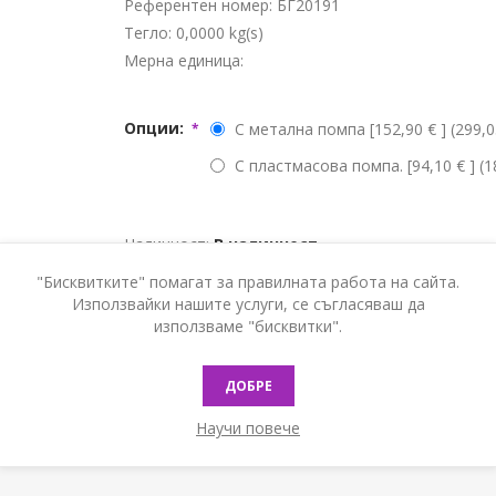
Референтен номер:
БГ20191
Тегло:
0,0000 kg(s)
Мерна единица:
Опции:
С метална помпа [152,90 € ] (299,0
*
С пластмасова помпа. [94,10 € ] (1
Наличност:
В наличност
"Бисквитките" помагат за правилната работа на сайта.
КУПИ
Използвайки нашите услуги, се съгласяваш да
използваме "бисквитки".
ДОБРЕ
Научи повече