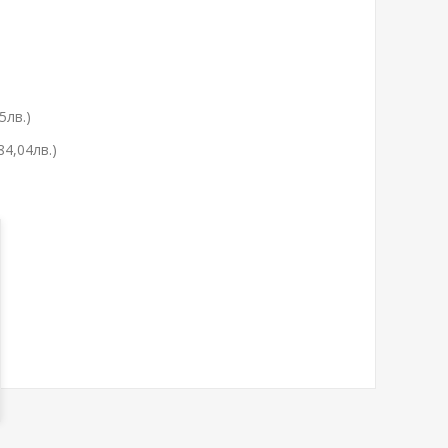
5лв.)
84,04лв.)