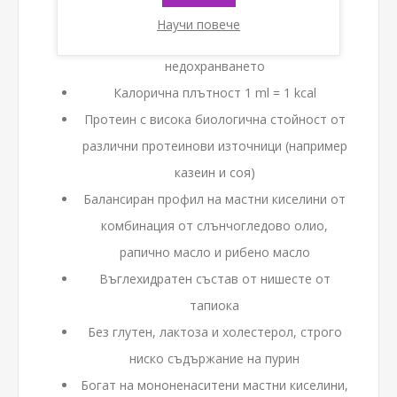
консумация или за сондово хранене
Научи повече
За диетичното управление на
недохранването
Калорична плътност 1 ml = 1 kcal
Протеин с висока биологична стойност от
различни протеинови източници (например
казеин и соя)
Балансиран профил на мастни киселини от
комбинация от слънчогледово олио,
рапично масло и рибено масло
Въглехидратен състав от нишесте от
тапиока
Без глутен, лактоза и холестерол, строго
ниско съдържание на пурин
Богат на мононенаситени мастни киселини,