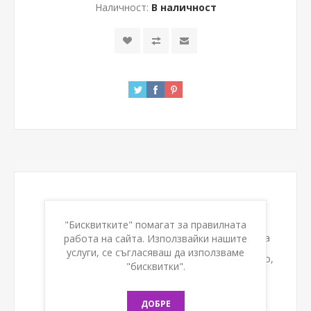
Наличност:
В наличност
Описание
"Бисквитките" помагат за правилната
Нормокалорична, хранително пълноценна
работа на сайта. Използвайки нашите
услуги, се съгласяваш да използваме
диетична храна, обогатена с рибено масло,
"бисквитки".
за специални медицински цели
Може да се използва за директна
ДОБРЕ