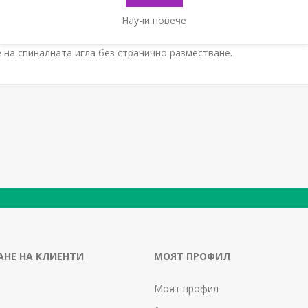
Научи повече
чна лумбална пункция (Заточване на върха по Квинке). G20 за иг
 на спиналната игла без странично разместване.
НЕ НА КЛИЕНТИ
МОЯТ ПРОФИЛ
Моят профил