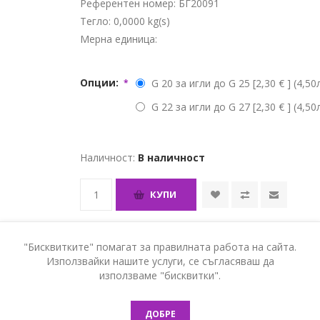
Референтен номер:
БГ20091
Тегло:
0,0000 kg(s)
Мерна единица:
Опции:
G 20 за игли до G 25 [2,30 € ] (4,50
*
G 22 за игли до G 27 [2,30 € ] (4,50
Наличност:
В наличност
КУПИ
"Бисквитките" помагат за правилната работа на сайта.
Използвайки нашите услуги, се съгласяваш да
използваме "бисквитки".
ДОБРЕ