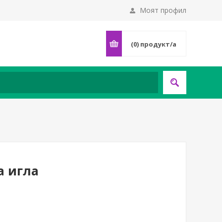
Моят профил
(0)
продукт/а
а игла